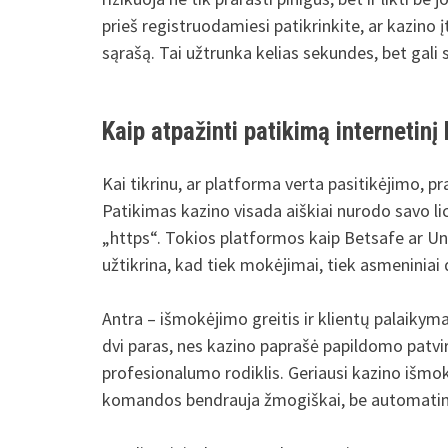
prieš registruodamiesi patikrinkite, ar kazino į
sąrašą. Tai užtrunka kelias sekundes, bet gali 
Kaip atpažinti patikimą internetinį
Kai tikrinu, ar platforma verta pasitikėjimo, p
Patikimas kazino visada aiškiai nurodo savo li
„https“. Tokios platformos kaip Betsafe ar U
užtikrina, kad tiek mokėjimai, tiek asmeniniai
Antra – išmokėjimo greitis ir klientų palaikyma
dvi paras, nes kazino paprašė papildomo patvirt
profesionalumo rodiklis. Geriausi kazino išmok
komandos bendrauja žmogiškai, be automati