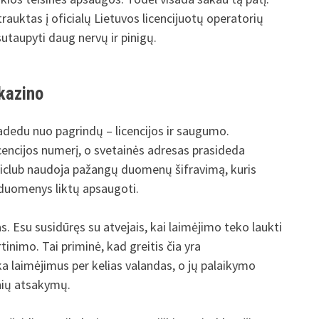
trauktas į oficialų Lietuvos licencijuotų operatorių
sutaupyti daug nervų ir pinigų.
 kazino
radedu nuo pagrindų – licencijos ir saugumo.
cencijos numerį, o svetainės adresas prasideda
niclub naudoja pažangų duomenų šifravimą, kuris
 duomenys liktų apsaugoti.
s. Esu susidūręs su atvejais, kai laimėjimo teko laukti
inimo. Tai priminė, kad greitis čia yra
a laimėjimus per kelias valandas, o jų palaikymo
nių atsakymų.