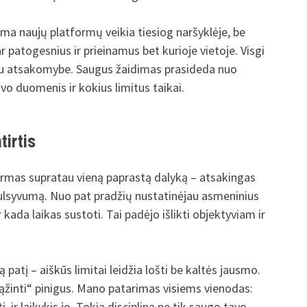
ma naujų platformų veikia tiesiog naršyklėje, be
patogesnius ir prieinamus bet kurioje vietoje. Visgi
u su atsakomybe. Saugus žaidimas prasideda nuo
vo duomenis ir kokius limitus taikai.
tirtis
ormas supratau vieną paprastą dalyką – atsakingas
mpulsyvumą. Nuo pat pradžių nustatinėjau asmeninius
ir kada laikas sustoti. Tai padėjo išlikti objektyviam ir
patį – aiškūs limitai leidžia lošti be kaltės jausmo.
ąžinti“ pinigus. Mano patarimas visiems vienodas:
, ir laikykis jo. Tokia disciplina ne tik saugo tavo