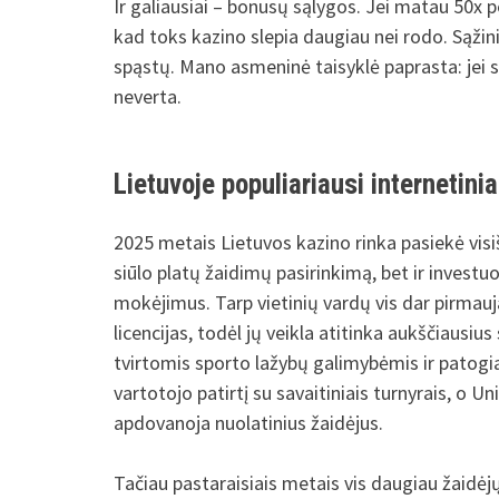
Ir galiausiai – bonusų sąlygos. Jei matau 50x p
kad toks kazino slepia daugiau nei rodo. Sąžini
spąstų. Mano asmeninė taisyklė paprasta: jei s
neverta.
Lietuvoje populiariausi internetini
2025 metais Lietuvos kazino rinka pasiekė visiš
siūlo platų žaidimų pasirinkimą, bet ir investu
mokėjimus. Tarp vietinių vardų vis dar pirmauja 
licencijas, todėl jų veikla atitinka aukščiausi
tvirtomis sporto lažybų galimybėmis ir patogia
vartotojo patirtį su savaitiniais turnyrais, o Uni
apdovanoja nuolatinius žaidėjus.
Tačiau pastaraisiais metais vis daugiau žaidėjų