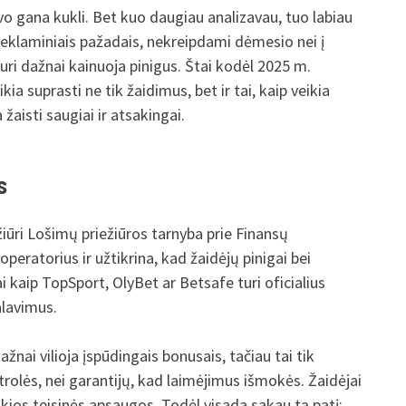
uvo gana kukli. Bet kuo daugiau analizavau, tuo labiau
 reklaminiais pažadais, nekreipdami dėmesio nei į
 kuri dažnai kainuoja pinigus. Štai kodėl 2025 m.
ia suprasti ne tik žaidimus, bet ir tai, kaip veikia
žaisti saugiai ir atsakingai.
s
ižiūri Lošimų priežiūros tarnyba prie Finansų
 operatorius ir užtikrina, kad žaidėjų pinigai bei
kaip TopSport, OlyBet ar Betsafe turi oficialius
alavimus.
ažnai vilioja įspūdingais bonusais, tačiau tai tik
ntrolės, nei garantijų, kad laimėjimus išmokės. Žaidėjai
e jokios teisinės apsaugos. Todėl visada sakau tą patį: