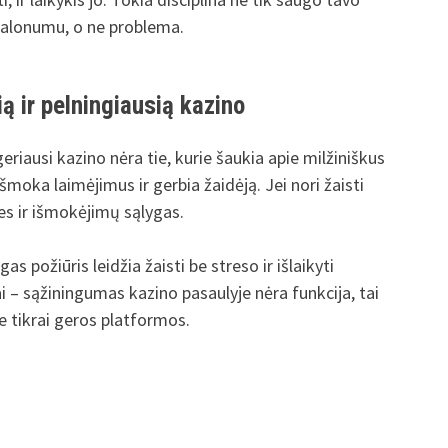
 malonumu, o ne problema.
ą ir pelningiausią kazino
riausi kazino nėra tie, kurie šaukia apie milžiniškus
 išmoka laimėjimus ir gerbia žaidėją. Jei nori žaisti
kles ir išmokėjimų sąlygas.
s požiūris leidžia žaisti be streso ir išlaikyti
i – sąžiningumas kazino pasaulyje nėra funkcija, tai
rie tikrai geros platformos.