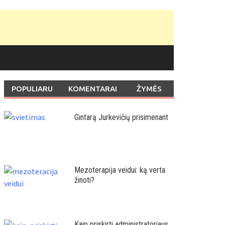
POPULIARU
KOMENTARAI
ŽYMĖS
Gintarą Jurkevičių prisimenant
Mezoterapija veidui: ką verta
žinoti?
Kaip priskirti administratoriaus