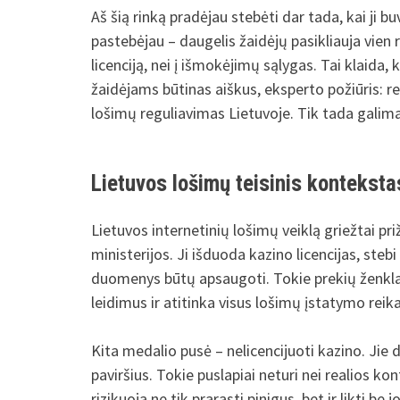
Aš šią rinką pradėjau stebėti dar tada, kai ji b
pastebėjau – daugelis žaidėjų pasikliauja vien
licenciją, nei į išmokėjimų sąlygas. Tai klaida,
žaidėjams būtinas aiškus, eksperto požiūris: reik
lošimų reguliavimas Lietuvoje. Tik tada galima 
Lietuvos lošimų teisinis konteksta
Lietuvos internetinių lošimų veiklą griežtai pr
ministerijos. Ji išduoda kazino licencijas, stebi
duomenys būtų apsaugoti. Tokie prekių ženklai 
leidimus ir atitinka visus lošimų įstatymo reik
Kita medalio pusė – nelicencijuoti kazino. Jie d
paviršius. Tokie puslapiai neturi nei realios ko
rizikuoja ne tik prarasti pinigus, bet ir likti b