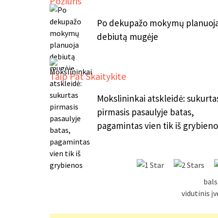
Požiūris
Po dekupažo mokymų planuoj
debiutą mugėje
Taip Pat Skaitykite
Mokslininkai atskleidė: sukurta
pirmasis pasaulyje batas,
pagamintas vien tik iš grybieno
bals
vidutinis į