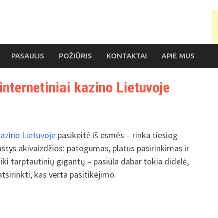
PASAULIS
POŽIŪRIS
KONTAKTAI
APIE MUS
internetiniai kazino Lietuvoje
kazino Lietuvoje
pasikeitė iš esmės – rinka tiesiog
stys akivaizdžios: patogumas, platus pasirinkimas ir
iki tarptautinių gigantų – pasiūla dabar tokia didelė,
sirinkti, kas verta pasitikėjimo.