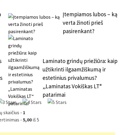
a
Įtempiamos lubos – ką
verta žinoti prieš
pasirenkant?
s
Laminato grindų priežiūra: kaip
užtikrinti ilgaamžiškumą ir
s
estetinius privalumus?
„Laminatas Vokiškas LT“
patarimai
ų skaičius -
1
vertinimas -
5,00
iš 5