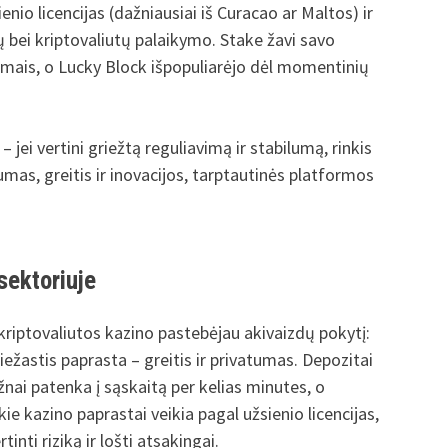
enio licencijas (dažniausiai iš Curacao ar Maltos) ir
ų bei kriptovaliutų palaikymo. Stake žavi savo
dimais, o Lucky Block išpopuliarėjo dėl momentinių
 jei vertini griežtą reguliavimą ir stabilumą, rinkis
mas, greitis ir inovacijos, tarptautinės platformos
sektoriuje
riptovaliutos kazino pastebėjau akivaizdų pokytį:
ežastis paprasta – greitis ir privatumas. Depozitai
žnai patenka į sąskaitą per kelias minutes, o
ie kazino paprastai veikia pagal užsienio licencijas,
inti riziką ir lošti atsakingai.