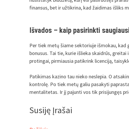
finansus, bet ir užtikrina, kad žaidimas išliks
Išvados – kaip pasirinkti saugiausi
Per tiek metų šiame sektoriuje išmokau, kad ge
bonusus. Tai tie, kurie išlieka skaidrūs, greitai
protingai, pirmiausia patikrink licenciją, taisy
Patikimas kazino tau nieko neslepia. O atsakinga
kontrolę. Po tiek metų galiu pasakyti paprasta
mentalitetas. Ir jį pajunti vos tik prisijungęs p
Susiję Įrašai