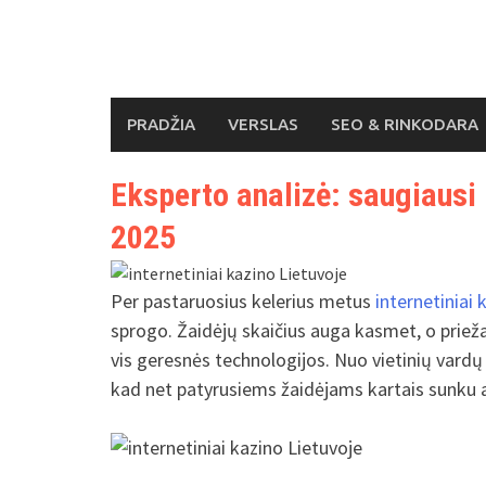
Skip
to
content
PRADŽIA
VERSLAS
SEO & RINKODARA
Eksperto analizė: saugiausi 
2025
Per pastaruosius kelerius metus
internetiniai 
sprogo. Žaidėjų skaičius auga kasmet, o prieža
vis geresnės technologijos. Nuo vietinių vardų 
kad net patyrusiems žaidėjams kartais sunku at