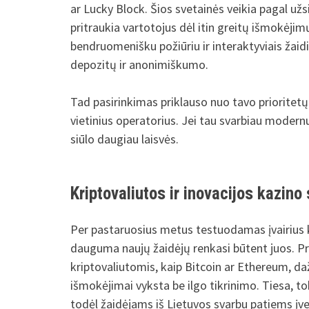
ar Lucky Block. Šios svetainės veikia pagal užsi
pritraukia vartotojus dėl itin greitų išmokėjim
bendruomenišku požiūriu ir interaktyviais žai
depozitų ir anonimiškumo.
Tad pasirinkimas priklauso nuo tavo prioritetų –
vietinius operatorius. Jei tau svarbiau modernu
siūlo daugiau laisvės.
Kriptovaliutos ir inovacijos kazino 
Per pastaruosius metus testuodamas įvairius k
dauguma naujų žaidėjų renkasi būtent juos. Pri
kriptovaliutomis, kaip Bitcoin ar Ethereum, da
išmokėjimai vyksta be ilgo tikrinimo. Tiesa, tok
todėl žaidėjams iš Lietuvos svarbu patiems įvert