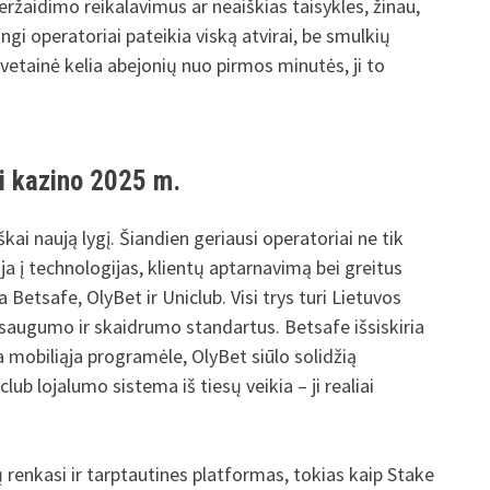
eržaidimo reikalavimus ar neaiškias taisykles, žinau,
ngi operatoriai pateikia viską atvirai, be smulkių
vetainė kelia abejonių nuo pirmos minutės, ji to
ai kazino 2025 m.
kai naują lygį. Šiandien geriausi operatoriai ne tik
oja į technologijas, klientų aptarnavimą bei greitus
Betsafe, OlyBet ir Uniclub. Visi trys turi Lietuvos
us saugumo ir skaidrumo standartus. Betsafe išsiskiria
 mobiliąja programėle, OlyBet siūlo solidžią
club lojalumo sistema iš tiesų veikia – ji realiai
 renkasi ir tarptautines platformas, tokias kaip Stake