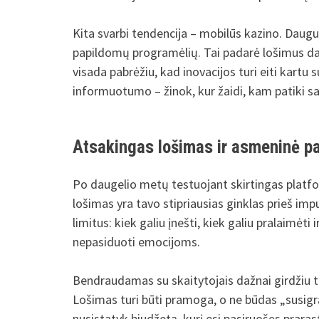
Kita svarbi tendencija – mobilūs kazino. Daugu
papildomų programėlių. Tai padarė lošimus dar 
visada pabrėžiu, kad inovacijos turi eiti kart
informuotumo – žinok, kur žaidi, kam patiki sa
Atsakingas lošimas ir asmeninė pa
Po daugelio metų testuojant skirtingas platf
lošimas yra tavo stipriausias ginklas prieš i
limitus: kiek galiu įnešti, kiek galiu pralaimėti 
nepasiduoti emocijoms.
Bendraudamas su skaitytojais dažnai girdžiu tą 
Lošimas turi būti pramoga, o ne būdas „susigr
nusistatyk biudžetą, kurį esi pasiruošęs prarasti