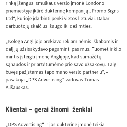
rinką įžengusi smulkaus verslo įmonė Londono
priemiestyje įkūrė dukterinę kompaniją „Promo Signs
Ltd“, kurioje įdarbinti penki vietos lietuviai. Dabar
darbuotojų skaičius išaugo iki dešimties.
„Kolega Anglijoje prekiavo reklaminėmis iškabomis ir
dalį jų užsisakydavo pagaminti pas mus. Tuomet ir kilo
mintis įsteigti įmonę Anglijoje, kad sumažėtų
sąnaudos ir priartėtumėme prie savo užsakovų. Taigi
buvęs pažįstamas tapo mano verslo partneriu”, –
pasakoja „DPS Advertising” vadovas Tomas
Ališauskas.
Klientai – gerai žinomi ženklai
„DPS Advertising“ ir jos dukterinė įmonė teikia