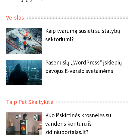
Verslas
Kaip tvarumą susieti su statybų
sektoriumi?
Pasenusių „WordPress“ įskiepių
pavojus E-verslo svetainėms
Taip Pat Skaitykite
Kuo išskirtinės krosnelės su
vandens kontūru iš
zidiniuportalas.lt?