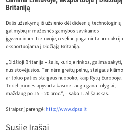
Britaniją
Dalis užsakymų iš užsienio dėl didesnių technologinių
galimybių ir mažesnės gamybos savikainos
įgyvendinami Lietuvoje, o vėliau pagaminta produkcija
eksportuojama į Didžiąją Britaniją.
„Didžioji Britanija – šalis, kurioje rinkos, galima sakyti,
nusistovėjusios. Ten nėra greitų pelnų, staigaus kilimo
ar tokio paties staigaus nuopolio, kaip Rytų Europoje.
Todėl įmonės apyvarta kasmet auga gana tolygiai,
maždaug po 15 – 20 proc.“, – sako T. Ališauskas.
Straipsnį parengė:
http://www.dpsa.lt
Susiję Įrašai