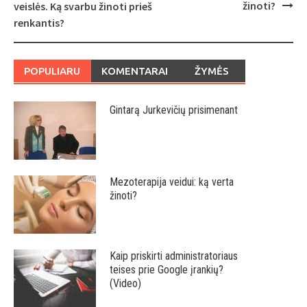
navigation
žinoti?
veislės. Ką svarbu žinoti prieš
renkantis?
POPULIARU
KOMENTARAI
ŽYMĖS
Gintarą Jurkevičių prisimenant
Mezoterapija veidui: ką verta
žinoti?
Kaip priskirti administratoriaus
teises prie Google įrankių?
(Video)