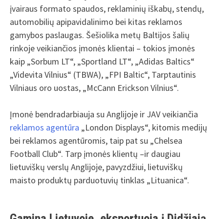
įvairaus formato spaudos, reklaminių iškabų, stendų,
automobilių apipavidalinimo bei kitas reklamos
gamybos paslaugas. Šešiolika metų Baltijos šalių
rinkoje veikiančios įmonės klientai – tokios įmonės
kaip „Sorbum LT“, „Sportland LT“, „Adidas Baltics“
„Videvita Vilnius“ (TBWA), „FPI Baltic“, Tarptautinis
Vilniaus oro uostas, „McCann Erickson Vilnius“.
Įmonė bendradarbiauja su Anglijoje ir JAV veikiančia
reklamos agentūra
„London Displays“, kitomis medijų
bei reklamos agentūromis, taip pat su „Chelsea
Football Club“. Tarp įmonės klientų –ir daugiau
lietuviškų verslų Anglijoje, pavyzdžiui, lietuviškų
maisto produktų parduotuvių tinklas „Lituanica“.
Gamina Lietuvoje, eksportuoja į Didžiają