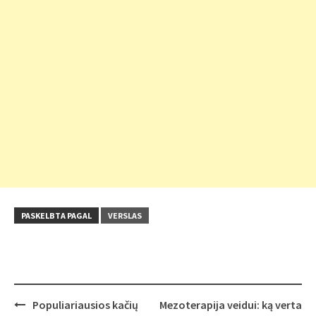
PASKELBTA PAGAL
VERSLAS
Post
Populiariausios kačių
Mezoterapija veidui: ką verta