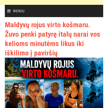
MENIU
Maldyvų rojus virto košmaru.
Žuvo penki patyrę italų narai vos
kelioms minutėms likus iki
iškilimo į paviršių