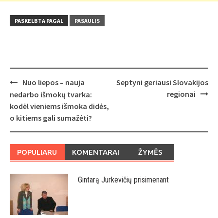
PASKELBTA PAGAL
PASAULIS
Post
Nuo liepos – nauja
Septyni geriausi Slovakijos
navigation
regionai
nedarbo išmokų tvarka:
kodėl vieniems išmoka didės,
o kitiems gali sumažėti?
POPULIARU
KOMENTARAI
ŽYMĖS
Gintarą Jurkevičių prisimenant