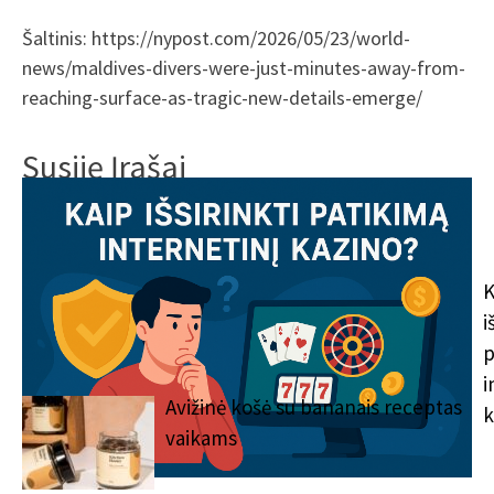
Šaltinis: https://nypost.com/2026/05/23/world-
news/maldives-divers-were-just-minutes-away-from-
reaching-surface-as-tragic-new-details-emerge/
Susiję Įrašai
Pasaulis
K
i
p
i
Avižinė košė su bananais receptas
k
vaikams