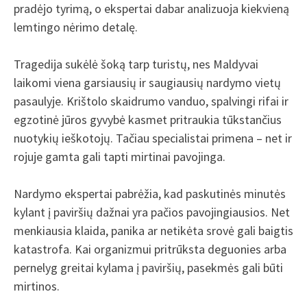
pradėjo tyrimą, o ekspertai dabar analizuoja kiekvieną
lemtingo nėrimo detalę.
Tragedija sukėlė šoką tarp turistų, nes Maldyvai
laikomi viena garsiausių ir saugiausių nardymo vietų
pasaulyje. Krištolo skaidrumo vanduo, spalvingi rifai ir
egzotinė jūros gyvybė kasmet pritraukia tūkstančius
nuotykių ieškotojų. Tačiau specialistai primena – net ir
rojuje gamta gali tapti mirtinai pavojinga.
Nardymo ekspertai pabrėžia, kad paskutinės minutės
kylant į paviršių dažnai yra pačios pavojingiausios. Net
menkiausia klaida, panika ar netikėta srovė gali baigtis
katastrofa. Kai organizmui pritrūksta deguonies arba
pernelyg greitai kylama į paviršių, pasekmės gali būti
mirtinos.