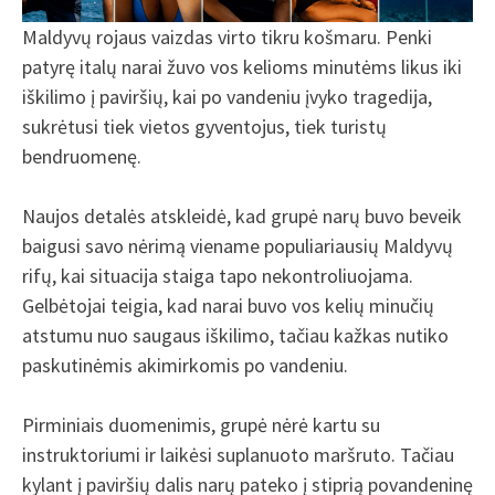
Maldyvų rojaus vaizdas virto tikru košmaru. Penki
patyrę italų narai žuvo vos kelioms minutėms likus iki
iškilimo į paviršių, kai po vandeniu įvyko tragedija,
sukrėtusi tiek vietos gyventojus, tiek turistų
bendruomenę.
Naujos detalės atskleidė, kad grupė narų buvo beveik
baigusi savo nėrimą viename populiariausių Maldyvų
rifų, kai situacija staiga tapo nekontroliuojama.
Gelbėtojai teigia, kad narai buvo vos kelių minučių
atstumu nuo saugaus iškilimo, tačiau kažkas nutiko
paskutinėmis akimirkomis po vandeniu.
Pirminiais duomenimis, grupė nėrė kartu su
instruktoriumi ir laikėsi suplanuoto maršruto. Tačiau
kylant į paviršių dalis narų pateko į stiprią povandeninę