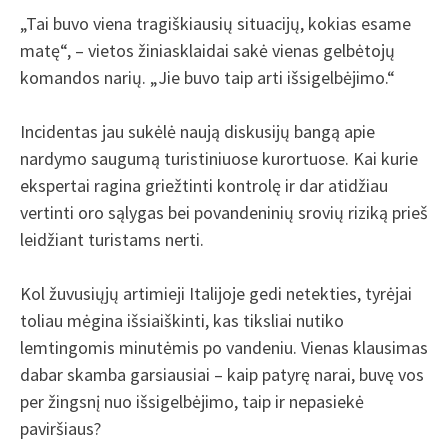
„Tai buvo viena tragiškiausių situacijų, kokias esame
matę“, – vietos žiniasklaidai sakė vienas gelbėtojų
komandos narių. „Jie buvo taip arti išsigelbėjimo.“
Incidentas jau sukėlė naują diskusijų bangą apie
nardymo saugumą turistiniuose kurortuose. Kai kurie
ekspertai ragina griežtinti kontrolę ir dar atidžiau
vertinti oro sąlygas bei povandeninių srovių riziką prieš
leidžiant turistams nerti.
Kol žuvusiųjų artimieji Italijoje gedi netekties, tyrėjai
toliau mėgina išsiaiškinti, kas tiksliai nutiko
lemtingomis minutėmis po vandeniu. Vienas klausimas
dabar skamba garsiausiai – kaip patyrę narai, buvę vos
per žingsnį nuo išsigelbėjimo, taip ir nepasiekė
paviršiaus?