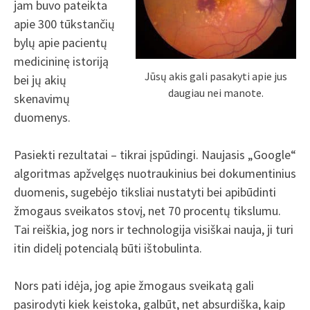
jam buvo pateikta
apie 300 tūkstančių
bylų apie pacientų
medicininę istoriją
Jūsų akis gali pasakyti apie jus
bei jų akių
daugiau nei manote.
skenavimų
duomenys.
Pasiekti rezultatai – tikrai įspūdingi. Naujasis „Google“
algoritmas apžvelgęs nuotraukinius bei dokumentinius
duomenis, sugebėjo tiksliai nustatyti bei apibūdinti
žmogaus sveikatos stovį, net 70 procentų tikslumu.
Tai reiškia, jog nors ir technologija visiškai nauja, ji turi
itin didelį potencialą būti ištobulinta.
Nors pati idėja, jog apie žmogaus sveikatą gali
pasirodyti kiek keistoka, galbūt, net absurdiška, kaip