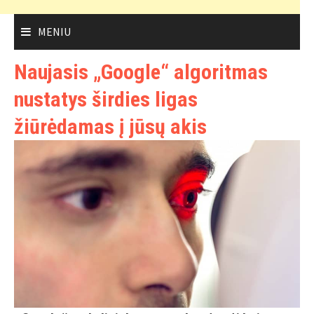
MENIU
Naujasis „Google“ algoritmas
nustatys širdies ligas
žiūrėdamas į jūsų akis