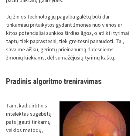
pačių daktarų galimybes.
Jų žinios technologijų pagalba galėtų būti dar
tinkamiau pritaikytos gydant žmones nuo vienos ar
kitos potencialiai sunkios širdies ligos, o atlikti tyrimai
taptų tiek paprastesni, tiek greitesni panaudoti. Tai,
savaime aišku, gerintų prieinanumą didesniems
žmonių kiekiams, dėl sumažėjusių tyrimų kaštų.
Pradinis algoritmo treniravimas
Tam, kad dirbtinis
intelektas sugebėtų
pats įgauti tinkamų
veiklos metodų,