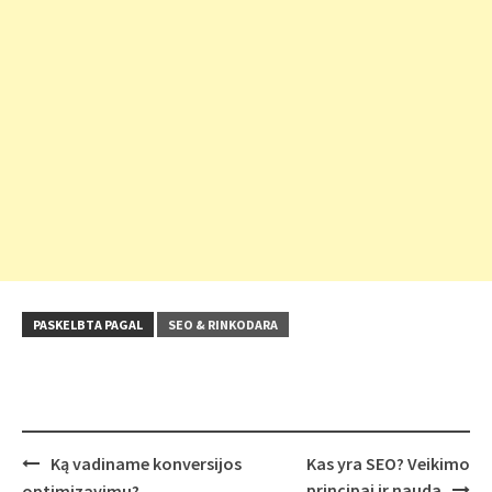
PASKELBTA PAGAL
SEO & RINKODARA
Post
Ką vadiname konversijos
Kas yra SEO? Veikimo
navigation
principai ir nauda
optimizavimu?