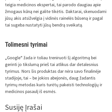
teigia medicinos ekspertai, tai parodo daugiau apie
žmogaus kūną nei galite tikėtis. Daktarai, skenuodami
jūsų akis atsižvelgia į vidinės rainelės būseną ir pagal
tai sugeba nustatyti jūsų bendrą sveikatą.
Tolimesni tyrimai
„Google“ žada ir toliau treniruoti šį algoritmą bei
gerinti jo tikslumą prieš tai atlikus dar detalesnius
tyrimus. Nors šis produktas dar nėra savo finalinėje
stadijoje, tai – be jokios abejonės, daug žadantis
tyrimų metodas kuris turėtų pakeisti technologijų ir
medicinos pasaulį iš esmės.
Susiję Įrašai