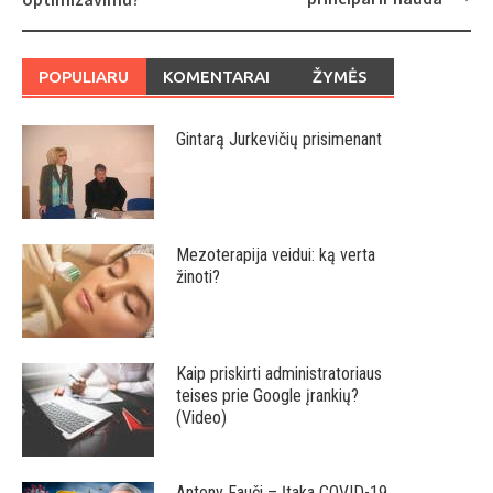
POPULIARU
KOMENTARAI
ŽYMĖS
Gintarą Jurkevičių prisimenant
Mezoterapija veidui: ką verta
žinoti?
Kaip priskirti administratoriaus
teises prie Google įrankių?
(Video)
Antony Fauči – Įtaka COVID-19