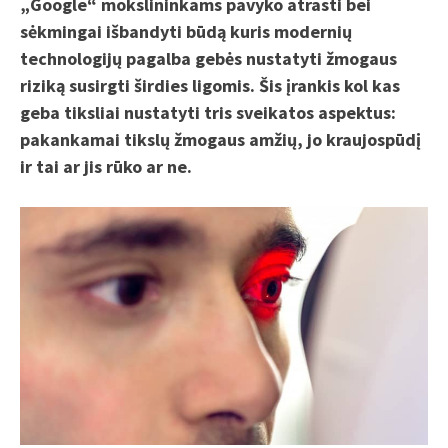
„Google“ mokslininkams pavyko atrasti bei
sėkmingai išbandyti būdą kuris modernių
technologijų pagalba gebės nustatyti žmogaus
riziką susirgti širdies ligomis. Šis įrankis kol kas
geba tiksliai nustatyti tris sveikatos aspektus:
pakankamai tikslų žmogaus amžių, jo kraujospūdį
ir tai ar jis rūko ar ne.