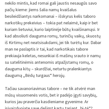
nekilo mintis, kad romai gali jaustis nesaugūs savo
pačių kieme: jiems šalia namų kvaišalus
besileidžiantys narkomanai – išskyrus kelis taboro
narkotikų prekeivius – tokia pat nelaimė, kaip ir bet
kuriam lietuviui, kurio laiptinėje būtų kvaišinamąsi. Ir
kad absoliuti dauguma romų, turinčių vaikų, skuostų
iš Kirtimų net neatsisukdami, jei tik turėtų kur. Dabar
man ne paslaptis ir tai, kad narkotikais tabore
prekiauja keletas, nesunkiai iš mašinų srauto ir namų
su satelitinėmis antenomis atpažįstamų romų, o
dauguma kitų – skurdžiai, neturtu pralenkiantys
daugumą „Bėdų turgaus“ herojų.
Tačiau savanoriavimas tabore – ne tik atvėrė man
mūsų visuomenės votis, bet ir padėjo įgyti savybių,
kurios jau praverčia kasdieniame gyvenime. Ar
įsivaizduojate save dešimt kartų tariant „bi-tė“?