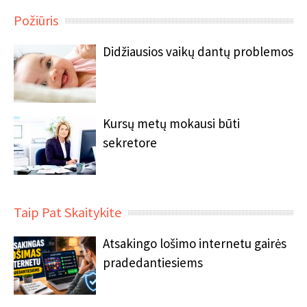
Požiūris
Didžiausios vaikų dantų problemos
Kursų metų mokausi būti
sekretore
Taip Pat Skaitykite
Atsakingo lošimo internetu gairės
pradedantiesiems