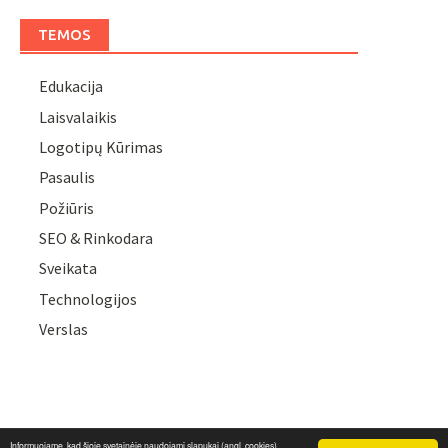
TEMOS
Edukacija
Laisvalaikis
Logotipų Kūrimas
Pasaulis
Požiūris
SEO & Rinkodara
Sveikata
Technologijos
Verslas
Informuojame, kad šioje svetainėje naudojami slapukai (angl. cookies).