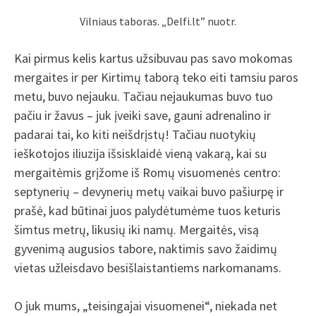
Vilniaus taboras. „Delfi.lt” nuotr.
Kai pirmus kelis kartus užsibuvau pas savo mokomas
mergaites ir per Kirtimų taborą teko eiti tamsiu paros
metu, buvo nejauku. Tačiau nejaukumas buvo tuo
pačiu ir žavus – juk įveiki save, gauni adrenalino ir
padarai tai, ko kiti neišdrįstų! Tačiau nuotykių
ieškotojos iliuzija išsisklaidė vieną vakarą, kai su
mergaitėmis grįžome iš Romų visuomenės centro:
septynerių – devynerių metų vaikai buvo pašiurpę ir
prašė, kad būtinai juos palydėtumėme tuos keturis
šimtus metrų, likusių iki namų. Mergaitės, visą
gyvenimą augusios tabore, naktimis savo žaidimų
vietas užleisdavo besišlaistantiems narkomanams.
O juk mums, „teisingajai visuomenei“, niekada net