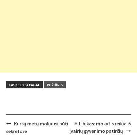
PASKELBTA PAGAL
POŽIŪRIS
Post
Kursų metų mokausi būti
M.Libikas: mokytis reikia iš
navigation
įvairių gyvenimo patirčių
sekretore