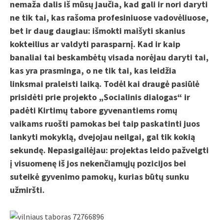
nemaža dalis iš mūsų jaučia, kad gali ir nori daryti
ne tik tai, kas rašoma profesiniuose vadovėliuose,
bet ir daug daugiau: išmokti maišyti skanius
kokteilius ar valdyti parasparnį. Kad ir kaip
banaliai tai beskambėtų visada norėjau daryti tai,
kas yra prasminga, o ne tik tai, kas leidžia
linksmai praleisti laiką. Todėl kai draugė pasiūlė
prisidėti prie projekto „Socialinis dialogas“ ir
padėti Kirtimų tabore gyvenantiems romų
vaikams ruošti pamokas bei taip paskatinti juos
lankyti mokyklą, dvejojau neilgai, gal tik kokią
sekundę. Nepasigailėjau: projektas leido pažvelgti
į visuomenę iš jos nekenčiamųjų pozicijos bei
suteikė gyvenimo pamokų, kurias būtų sunku
užmiršti.