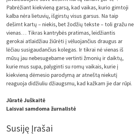
Pabrėžiant kiekvieną garsą, kad vaikas, kurio gimtoji
kalba nėra lietuvių, išgirstų visus garsus. Na taip
dešimt kartų – niekis, bet žodžių tekste – toli gražu ne
vienas… Tikras kantrybės pratimas, leidžiantis
gerokai atlaidžiau žiūrėti į vėluojančius draugus ar
lėčiau susigaudančius kolegas. Ir tikrai nė vienas iš
mūsų jau nebesugebame vertinti žmonių ir daiktų,
kurie mus supa, palyginti su romų vaikais, kurie į
kiekvieną dėmesio parodymą ar atneštą niekutį
reaguoja didžiuliu džiaugsmu, kad kažkam jie dar rūpi.
Jūratė Juškaitė
Laisvai samdoma žurnalistė
Susiję Įrašai