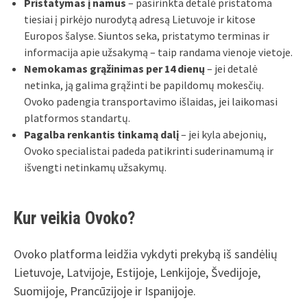
Pristatymas į namus
– pasirinkta detalė pristatoma
tiesiai į pirkėjo nurodytą adresą Lietuvoje ir kitose
Europos šalyse. Siuntos seka, pristatymo terminas ir
informacija apie užsakymą – taip randama vienoje vietoje.
Nemokamas grąžinimas per 14 dienų
– jei detalė
netinka, ją galima grąžinti be papildomų mokesčių.
Ovoko padengia transportavimo išlaidas, jei laikomasi
platformos standartų.
Pagalba renkantis tinkamą dalį
– jei kyla abejonių,
Ovoko specialistai padeda patikrinti suderinamumą ir
išvengti netinkamų užsakymų.
Kur veikia Ovoko?
Ovoko platforma leidžia vykdyti prekybą iš sandėlių
Lietuvoje, Latvijoje, Estijoje, Lenkijoje, Švedijoje,
Suomijoje, Prancūzijoje ir Ispanijoje.