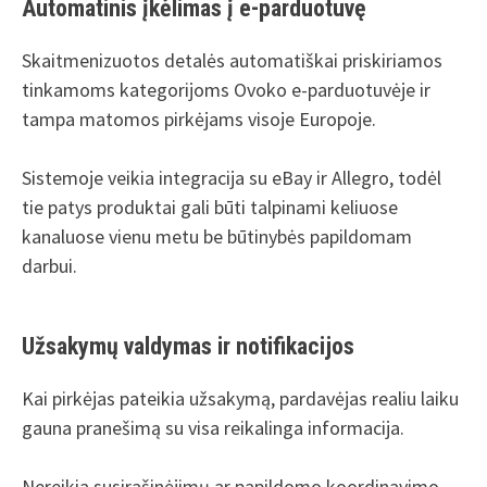
Automatinis įkėlimas į e-parduotuvę
Skaitmenizuotos detalės automatiškai priskiriamos
tinkamoms kategorijoms Ovoko e-parduotuvėje ir
tampa matomos pirkėjams visoje Europoje.
Sistemoje veikia integracija su eBay ir Allegro, todėl
tie patys produktai gali būti talpinami keliuose
kanaluose vienu metu be būtinybės papildomam
darbui.
Užsakymų valdymas ir notifikacijos
Kai pirkėjas pateikia užsakymą, pardavėjas realiu laiku
gauna pranešimą su visa reikalinga informacija.
Nereikia susirašinėjimų ar papildomo koordinavimo –