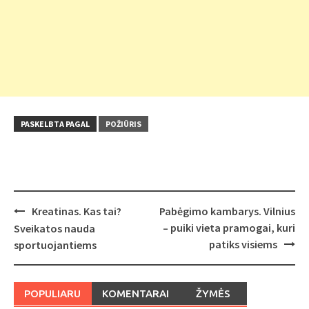
PASKELBTA PAGAL
POŽIŪRIS
Post
Kreatinas. Kas tai?
Pabėgimo kambarys. Vilnius
navigation
– puiki vieta pramogai, kuri
Sveikatos nauda
patiks visiems
sportuojantiems
POPULIARU
KOMENTARAI
ŽYMĖS