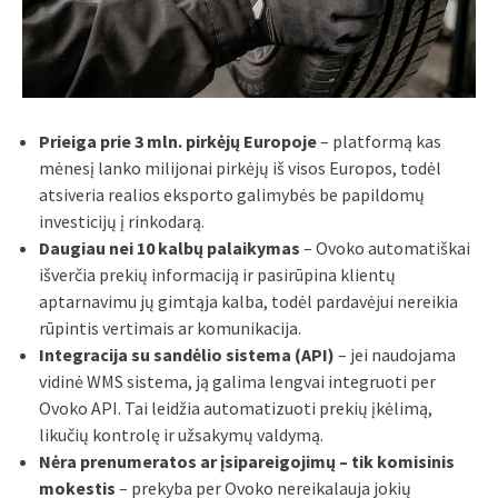
Prieiga prie 3 mln. pirkėjų Europoje
– platformą kas
mėnesį lanko milijonai pirkėjų iš visos Europos, todėl
atsiveria realios eksporto galimybės be papildomų
investicijų į rinkodarą.
Daugiau nei 10 kalbų palaikymas
– Ovoko automatiškai
išverčia prekių informaciją ir pasirūpina klientų
aptarnavimu jų gimtąja kalba, todėl pardavėjui nereikia
rūpintis vertimais ar komunikacija.
Integracija su sandėlio sistema (API)
– jei naudojama
vidinė WMS sistema, ją galima lengvai integruoti per
Ovoko API. Tai leidžia automatizuoti prekių įkėlimą,
likučių kontrolę ir užsakymų valdymą.
Nėra prenumeratos ar įsipareigojimų – tik komisinis
mokestis
– prekyba per Ovoko nereikalauja jokių