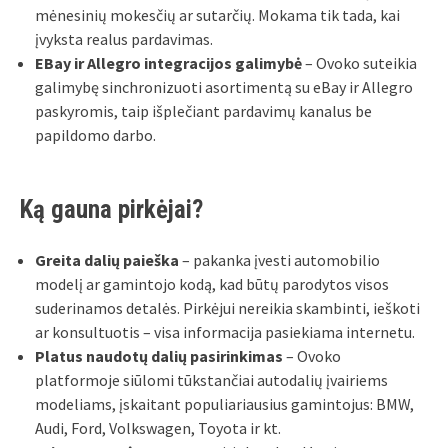
mėnesinių mokesčių ar sutarčių. Mokama tik tada, kai
įvyksta realus pardavimas.
EBay ir Allegro integracijos galimybė
– Ovoko suteikia
galimybę sinchronizuoti asortimentą su eBay ir Allegro
paskyromis, taip išplečiant pardavimų kanalus be
papildomo darbo.
Ką gauna pirkėjai?
Greita dalių paieška
– pakanka įvesti automobilio
modelį ar gamintojo kodą, kad būtų parodytos visos
suderinamos detalės. Pirkėjui nereikia skambinti, ieškoti
ar konsultuotis – visa informacija pasiekiama internetu.
Platus naudotų dalių pasirinkimas
– Ovoko
platformoje siūlomi tūkstančiai autodalių įvairiems
modeliams, įskaitant populiariausius gamintojus: BMW,
Audi, Ford, Volkswagen, Toyota ir kt.