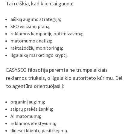
Tai reiškia, kad klientai gauna:
aiškią augimo strategiją;
SEO veiksmų planą;
reklamos kampanijų optimizavimą;
matomumo analizę;
raktažodžių monitoringą;
ilgalaikę marketingo kryptį.
EASYSEO filosofija paremta ne trumpalaikiais
reklamos triukais, o ilgalaikio autoriteto kūrimu. Dėl
to agentūra orientuojasi į:
organinį augimą;
stiprų prekės ženklą;
AI matomumą;
reklamos efektyvumą;
didesnį klientų pasitikėjimą.