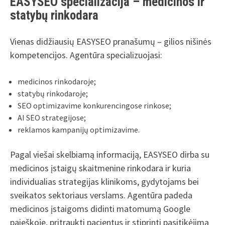
EASYSEO specializacija – medicinos ir
statybų rinkodara
Vienas didžiausių EASYSEO pranašumų – gilios nišinės
kompetencijos. Agentūra specializuojasi:
medicinos rinkodaroje;
statybų rinkodaroje;
SEO optimizavime konkurencingose rinkose;
AI SEO strategijose;
reklamos kampanijų optimizavime.
Pagal viešai skelbiamą informaciją, EASYSEO dirba su
medicinos įstaigų skaitmenine rinkodara ir kuria
individualias strategijas klinikoms, gydytojams bei
sveikatos sektoriaus verslams. Agentūra padeda
medicinos įstaigoms didinti matomumą Google
paieškoje, pritraukti pacientus ir stiprinti pasitikėjimą