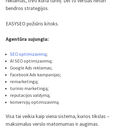
reklamas, treti kuria turinį. Dėl to verslas neturi
bendros strategijos.
EASYSEO požiūris kitoks.
Agentūra sujungia:
SEO optimizavimą
;
AI SEO optimizavimą;
Google Ads reklamas;
Facebook Ads kampanijas;
remarketingą;
turinio marketingą;
reputacijos valdymą;
konversijų optimizavimą.
Visa tai veikia kaip viena sistema, kurios tikslas –
maksimalus verslo matomumas ir augimas.