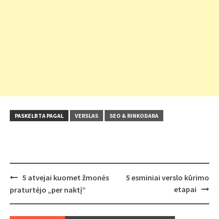
PASKELBTA PAGAL
VERSLAS
SEO & RINKODARA
Post
5 atvejai kuomet žmonės
5 esminiai verslo kūrimo
navigation
etapai
praturtėjo „per naktį“