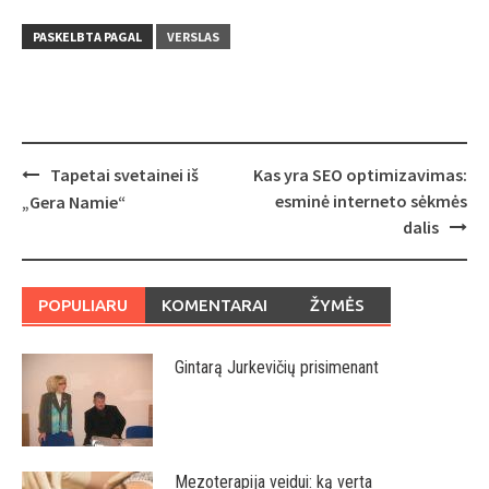
PASKELBTA PAGAL
VERSLAS
Post
Tapetai svetainei iš
Kas yra SEO optimizavimas:
navigation
esminė interneto sėkmės
„Gera Namie“
dalis
POPULIARU
KOMENTARAI
ŽYMĖS
Gintarą Jurkevičių prisimenant
Mezoterapija veidui: ką verta