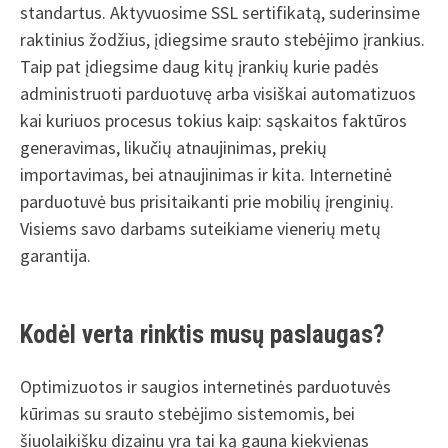
standartus. Aktyvuosime SSL sertifikatą, suderinsime
raktinius žodžius, įdiegsime srauto stebėjimo įrankius.
Taip pat įdiegsime daug kitų įrankių kurie padės
administruoti parduotuvę arba visiškai automatizuos
kai kuriuos procesus tokius kaip: sąskaitos faktūros
generavimas, likučių atnaujinimas, prekių
importavimas, bei atnaujinimas ir kita. Internetinė
parduotuvė bus prisitaikanti prie mobilių įrenginių.
Visiems savo darbams suteikiame vienerių metų
garantija.
Kodėl verta rinktis musų paslaugas?
Optimizuotos ir saugios internetinės parduotuvės
kūrimas su srauto stebėjimo sistemomis, bei
šiuolaikišku dizainu yra tai ką gauna kiekvienas