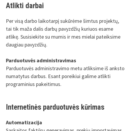
Atlikti darbai
Per visą darbo laikotarpį sukūrėme šimtus projektų,
tai tik maža dalis darbų pavyzdžių kuriuos esame
atlikę. Susisiekite su mumis ir mes mielai pateiksime
daugiau pavyzdžių.
Parduotuvės administravimas
Parduotuvės administravimo metu atliksime iš anksto
numatytus darbus. Esant poreikiui galime atlikti
programinius pakeitimus.
Internetinės parduotuvės kūrimas
Automatizacija
Sąskaitos faktūrų generavimas, prekių importavimas