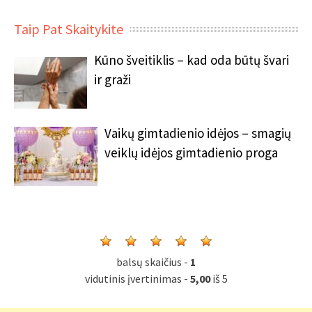
Taip Pat Skaitykite
Kūno šveitiklis – kad oda būtų švari
ir graži
Vaikų gimtadienio idėjos – smagių
veiklų idėjos gimtadienio proga
balsų skaičius -
1
vidutinis įvertinimas -
5,00
iš 5