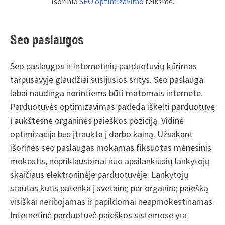
Išorinio
SEO optimizavimo
reikšmė.
Seo paslaugos
Seo paslaugos ir internetinių parduotuvių kūrimas
tarpusavyje glaudžiai susijusios sritys. Seo paslauga
labai naudinga norintiems būti matomais internete.
Parduotuvės optimizavimas padeda iškelti parduotuvę
į aukštesnę organinės paieškos poziciją. Vidinė
optimizacija bus įtraukta į darbo kainą. Užsakant
išorinės seo paslaugas mokamas fiksuotas mėnesinis
mokestis, nepriklausomai nuo apsilankiusių lankytojų
skaičiaus elektroninėje parduotuvėje. Lankytojų
srautas kuris patenka į svetainę per organinę paiešką
visiškai neribojamas ir papildomai neapmokestinamas.
Internetinė parduotuvė paieškos sistemose yra